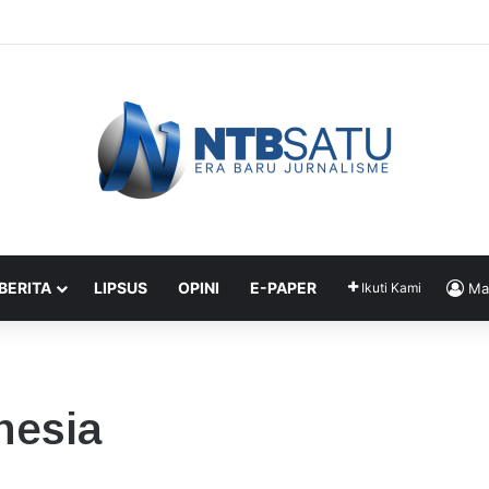
liar Bonus Atlet, Bupati Amar Pastikan Cair Agustus ini
 BERITA
LIPSUS
OPINI
E-PAPER
Ikuti Kami
Ma
nesia