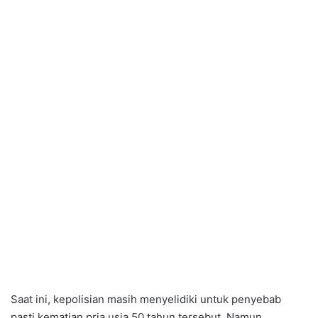
Saat ini, kepolisian masih menyelidiki untuk penyebab
pasti kematian pria usia 50 tahun tersebut. Namun,