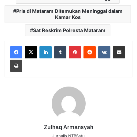
Pria di Mataram Ditemukan Meninggal dalam
Kamar Kos
Sat Reskrim Polresta Mataram
LinkedIn
Tumblr
Pinterest
Reddit
VKontakte
Bagikan Lewat Email
Cetak
Zulhaq Armansyah
Jurnalis NTBSatu