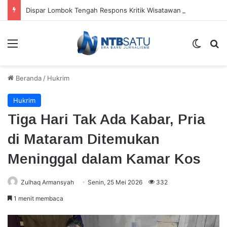
Dispar Lombok Tengah Respons Kritik Wisatawan Asing soal Dugaan Penguasaan Bisnis oleh WNA
Menu
Switch
Ca
Beranda
/
Hukrim
Hukrim
Tiga Hari Tak Ada Kabar, Pria
di Mataram Ditemukan
Meninggal dalam Kamar Kos
Zulhaq Armansyah
Senin, 25 Mei 2026
332
1 menit membaca