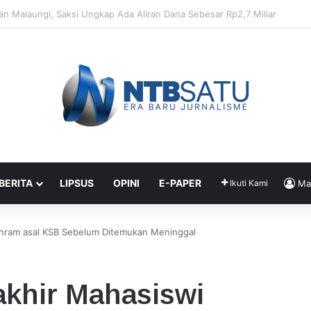
Penahanan Didik dan Malaungi, Kejari Bima: Alasan Keamanan
 BERITA
LIPSUS
OPINI
E-PAPER
Ikuti Kami
Ma
 Unram asal KSB Sebelum Ditemukan Meninggal
rakhir Mahasiswi