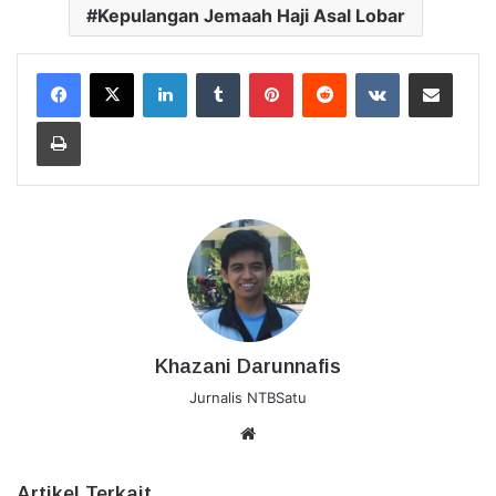
Kepulangan Jemaah Haji Asal Lobar
LinkedIn
Tumblr
Pinterest
Reddit
VKontakte
Bagikan Lewat Email
Cetak
Khazani Darunnafis
Jurnalis NTBSatu
Website
Artikel Terkait