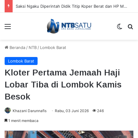
Saksi Ngaku Diperintah Didik Titip Koper Berat dan HP Mati ke Pegawai Bank
Menu
Switch
Ca
Beranda
/
NTB
/
Lombok Barat
Lombok Barat
Kloter Pertama Jemaah Haji
Lobar Tiba di Lombok Kamis
Besok
Khazani Darunnafis
Rabu, 03 Juni 2026
246
1 menit membaca