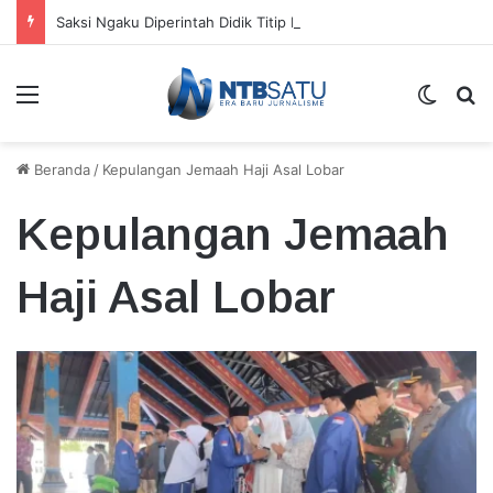
Saksi Ngaku Diperintah Didik Titip Koper Berat dan HP Mati ke Pegawai Bank
Menu
Switch
Ca
Beranda
/
Kepulangan Jemaah Haji Asal Lobar
Kepulangan Jemaah
Haji Asal Lobar