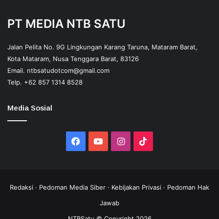
PT MEDIA NTB SATU
Jalan Pelita No. 9G Lingkungan Karang Taruna, Mataram Barat,
Kota Mataram, Nusa Tenggara Barat, 83126
Email.
ntbsatudotcom@gmail.com
Telp.
+62 857 1314 8528
Media Sosial
Facebook
YouTube
Instagram
TikTok
Redaksi
·
Pedoman Media Siber
·
Kebijakan Privasi
·
Pedoman Hak
Jawab
NTBSatu © Copyright 2026