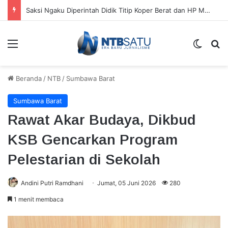
Saksi Ngaku Diperintah Didik Titip Koper Berat dan HP Mati ke Pegawai Bank
Menu
Switch
Ca
Beranda
/
NTB
/
Sumbawa Barat
Sumbawa Barat
Rawat Akar Budaya, Dikbud
KSB Gencarkan Program
Pelestarian di Sekolah
Andini Putri Ramdhani
Jumat, 05 Juni 2026
280
1 menit membaca