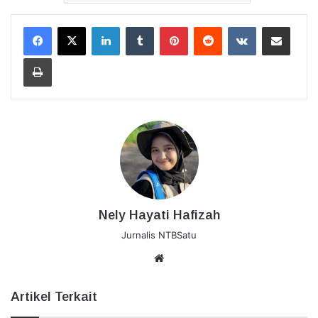
LinkedIn
Tumblr
Pinterest
Reddit
VKontakte
Bagikan Lewat Email
Cetak
Nely Hayati Hafizah
Jurnalis NTBSatu
Website
Artikel Terkait