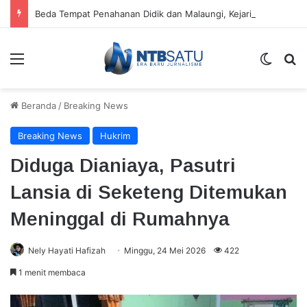
Beda Tempat Penahanan Didik dan Malaungi, Kejari Bima: Alasan Keamanan
Menu
Switch
Ca
Beranda
/
Breaking News
Breaking News
Hukrim
Diduga Dianiaya, Pasutri
Lansia di Seketeng Ditemukan
Meninggal di Rumahnya
Nely Hayati Hafizah
Minggu, 24 Mei 2026
422
1 menit membaca