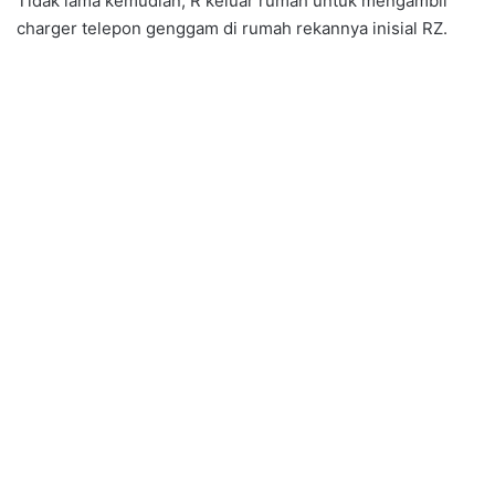
Tidak lama kemudian, R keluar rumah untuk mengambil
charger telepon genggam di rumah rekannya inisial RZ.