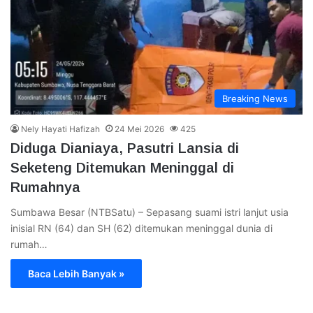
Breaking News
Nely Hayati Hafizah
24 Mei 2026
425
Diduga Dianiaya, Pasutri Lansia di
Seketeng Ditemukan Meninggal di
Rumahnya
Sumbawa Besar (NTBSatu) – Sepasang suami istri lanjut usia
inisial RN (64) dan SH (62) ditemukan meninggal dunia di
rumah…
Baca Lebih Banyak »