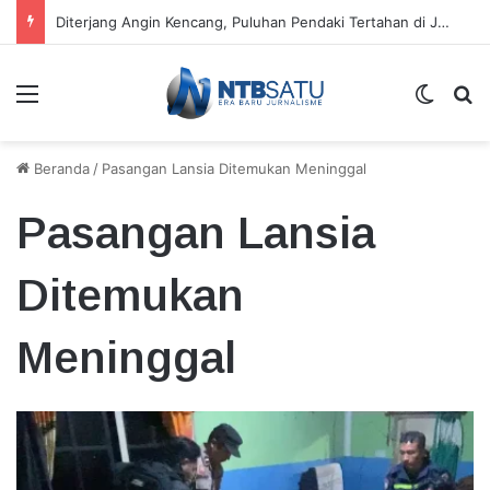
Kecamatan Sandubaya Sebar 171 Titik “Tempah Dedoro” Pangkas Sampah Organik
Menu
Switch
Ca
Beranda
/
Pasangan Lansia Ditemukan Meninggal
Pasangan Lansia
Ditemukan
Meninggal