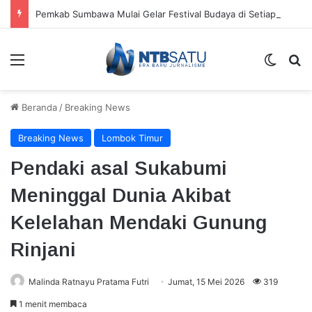
Pemkab Sumbawa Mulai Gelar Festival Budaya di Setiap Kecamatan, Moyo Hilir Jadi Pembuka
Menu
Switch
Ca
Beranda
/
Breaking News
Breaking News
Lombok Timur
Pendaki asal Sukabumi
Meninggal Dunia Akibat
Kelelahan Mendaki Gunung
Rinjani
Malinda Ratnayu Pratama Futri
Jumat, 15 Mei 2026
319
1 menit membaca