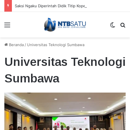
Saksi Ngaku Diperintah Didik Titip Koper Berat dan HP Mati ke Pegawai Bank
Menu
Switch
Ca
Beranda
/
Universitas Teknologi Sumbawa
Universitas Teknologi
Sumbawa