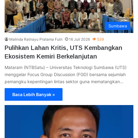
Sumbawa
Malinda Ratnayu Pratama Futri
16 Juli 2026
539
Pulihkan Lahan Kritis, UTS Kembangkan
Ekosistem Kemiri Berkelanjutan
Mataram (NTBSatu) – Universitas Teknologi Sumbawa (UTS)
menggelar Focus Group Discussion (FGD) bersama sejumlah
pemangku kepentingan lintas sektor guna mematangkan…
Baca Lebih Banyak »