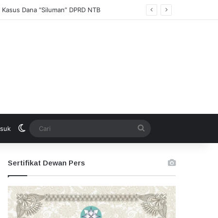
i Kasus Dana “Siluman” DPRD NTB
Switch skin
Cari
suk
Sertifikat Dewan Pers