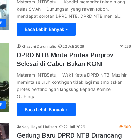
Mataram (NTBSatu) – Kondisi memprihatinkan ruang
kelas SMAN 1 Gunungsari yang rawan roboh,
mendapat sorotan DPRD NTB. DPRD NTB menilai,…
B
Baca Lebih Banyak »
Khazani Darunnafis
22 Juli 2026
259
DPRD NTB Minta Protes Porprov
Selesai di Cabor Bukan KONI
Mataram (NTBSatu) – Wakil Ketua DPRD NTB, Muzihir,
meminta seluruh kontingen tidak lagi melampiaskan
protes pertandingan langsung kepada Komite
Olahraga…
B
Baca Lebih Banyak »
Nely Hayati Hafizah
22 Juli 2026
600
Gedung Baru DPRD NTB Dirancang