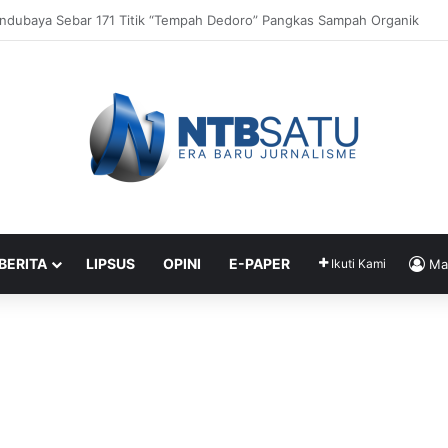
c Experience” Dorong UMKM dan Tenun Lokal
 BERITA
LIPSUS
OPINI
E-PAPER
Ikuti Kami
Ma