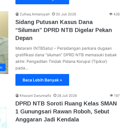
Zulhaq Armansyah
30 Juli 2026
426
Sidang Putusan Kasus Dana
“Siluman” DPRD NTB Digelar Pekan
Depan
Mataram (NTBSatu) – Persidangan perkara dugaan
gratifikasi dana “siluman” DPRD NTB memasuki babak
akhir. Pengadilan Tindak Pidana Korupsi (Tipikor)
im
pada…
Baca Lebih Banyak »
Khazani Darunnafis
28 Juli 2026
197
DPRD NTB Soroti Ruang Kelas SMAN
1 Gunungsari Rawan Roboh, Sebut
Anggaran Jadi Kendala