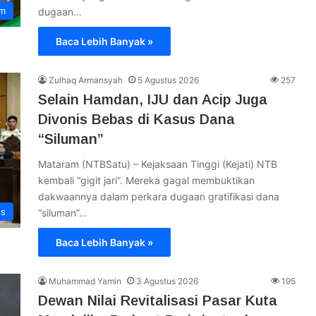
im
dugaan…
Baca Lebih Banyak »
Zulhaq Armansyah
5 Agustus 2026
257
Selain Hamdan, IJU dan Acip Juga
Divonis Bebas di Kasus Dana
“Siluman”
Mataram (NTBSatu) – Kejaksaan Tinggi (Kejati) NTB
kembali “gigit jari”. Mereka gagal membuktikan
dakwaannya dalam perkara dugaan gratifikasi dana
ws
“siluman”…
Baca Lebih Banyak »
Muhammad Yamin
3 Agustus 2026
195
Dewan Nilai Revitalisasi Pasar Kuta