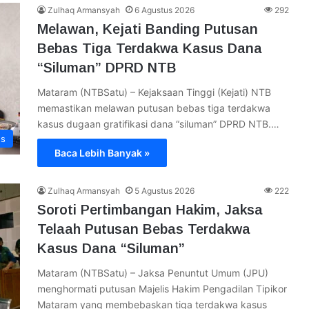
Zulhaq Armansyah
6 Agustus 2026
292
Melawan, Kejati Banding Putusan
Bebas Tiga Terdakwa Kasus Dana
“Siluman” DPRD NTB
Mataram (NTBSatu) – Kejaksaan Tinggi (Kejati) NTB
memastikan melawan putusan bebas tiga terdakwa
kasus dugaan gratifikasi dana “siluman” DPRD NTB.…
ws
Baca Lebih Banyak »
Zulhaq Armansyah
5 Agustus 2026
222
Soroti Pertimbangan Hakim, Jaksa
Telaah Putusan Bebas Terdakwa
Kasus Dana “Siluman”
Mataram (NTBSatu) – Jaksa Penuntut Umum (JPU)
menghormati putusan Majelis Hakim Pengadilan Tipikor
Mataram yang membebaskan tiga terdakwa kasus