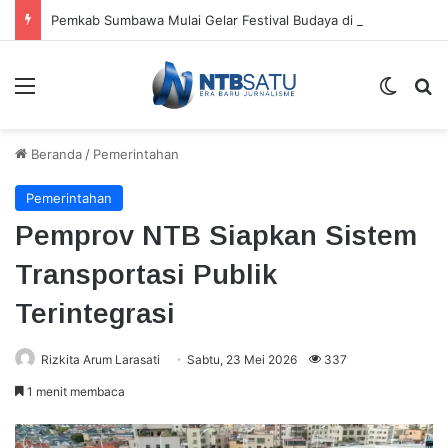
Pemkab Sumbawa Mulai Gelar Festival Budaya di Setiap Kecamatan, Moyo Hilir Jadi Pembuka
Menu
Switch
Ca
Beranda
/
Pemerintahan
Pemerintahan
Pemprov NTB Siapkan Sistem
Transportasi Publik
Terintegrasi
Rizkita Arum Larasati
Sabtu, 23 Mei 2026
337
1 menit membaca