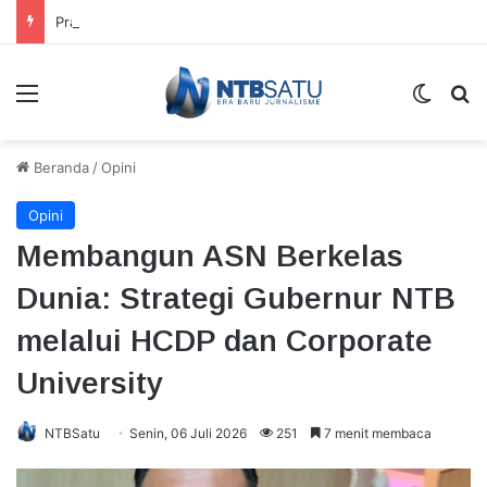
Prabowo Jajal Genteng Inovasi BRIN, Tahan Banting Meski Dilempar dan Diinjak
Menu
Switch
Ca
Beranda
/
Opini
Opini
Membangun ASN Berkelas
Dunia: Strategi Gubernur NTB
melalui HCDP dan Corporate
University
NTBSatu
Senin, 06 Juli 2026
251
7 menit membaca