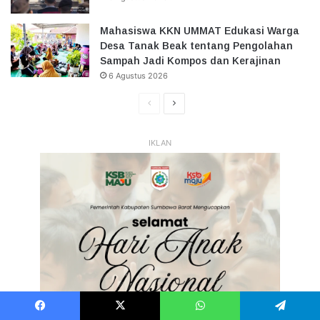
Mahasiswa KKN UMMAT Edukasi Warga
Desa Tanak Beak tentang Pengolahan
Sampah Jadi Kompos dan Kerajinan
6 Agustus 2026
Halaman
Halaman
Sebelumnya
Selanjutnya
IKLAN
Facebook
X
WhatsApp
Telegram