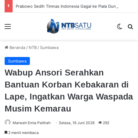
Prabowo Sedih Timnas Indonesia Gagal ke Piala Dunia 2026: Cape Verde Saja Bisa
Menu
Switch
Ca
Beranda
/
NTB
/
Sumbawa
Sumbawa
Wabup Ansori Serahkan
Bantuan Korban Kebakaran di
Lape, Ingatkan Warga Waspada
Musim Kemarau
Marwah Ernia Patihah
Selasa, 16 Juni 2026
292
2 menit membaca