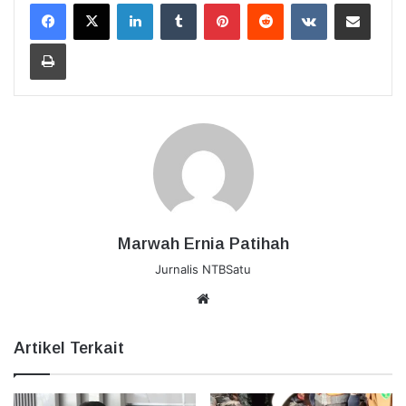
LinkedIn
Tumblr
Pinterest
Reddit
VKontakte
Bagikan Lewat Email
Cetak
Marwah Ernia Patihah
Jurnalis NTBSatu
Website
Artikel Terkait