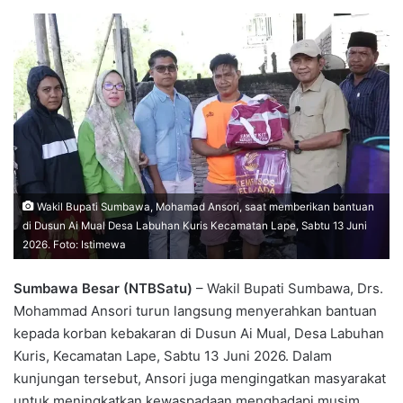
Wakil Bupati Sumbawa, Mohamad Ansori, saat memberikan bantuan
di Dusun Ai Mual Desa Labuhan Kuris Kecamatan Lape, Sabtu 13 Juni
2026. Foto: Istimewa
Sumbawa Besar (NTBSatu)
– Wakil Bupati Sumbawa, Drs.
Mohammad Ansori turun langsung menyerahkan bantuan
kepada korban kebakaran di Dusun Ai Mual, Desa Labuhan
Kuris, Kecamatan Lape, Sabtu 13 Juni 2026. Dalam
kunjungan tersebut, Ansori juga mengingatkan masyarakat
untuk meningkatkan kewaspadaan menghadapi musim