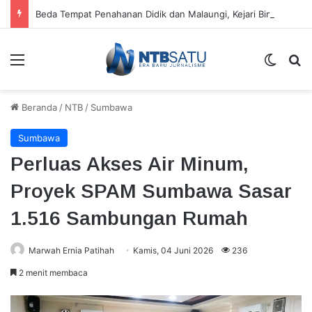
Beda Tempat Penahanan Didik dan Malaungi, Kejari Bima: Alasan Keamanan
Menu
Switch
Ca
Beranda
/
NTB
/
Sumbawa
Sumbawa
Perluas Akses Air Minum,
Proyek SPAM Sumbawa Sasar
1.516 Sambungan Rumah
Marwah Ernia Patihah
Kamis, 04 Juni 2026
236
2 menit membaca