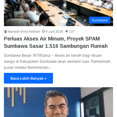
Sumbawa
Marwah Ernia Patihah
4 Juni 2026
237
Perluas Akses Air Minum, Proyek SPAM
Sumbawa Sasar 1.516 Sambungan Rumah
Sumbawa Besar (NTBSatu) – Akses air bersih bagi ribuan
warga di Kabupaten Sumbawa akan semakin luas. Pemerintah
pusat melalui Kementerian…
Baca Lebih Banyak »