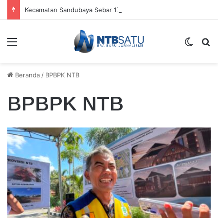
Kecamatan Sandubaya Sebar 171 Titik “Tempah Dedoro” Pangkas Sampah Organik
Menu
Switch
Ca
Beranda
/
BPBPK NTB
BPBPK NTB