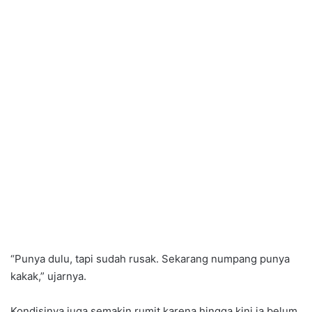
“Punya dulu, tapi sudah rusak. Sekarang numpang punya
kakak,” ujarnya.
Kondisinya juga semakin rumit karena hingga kini ia belum