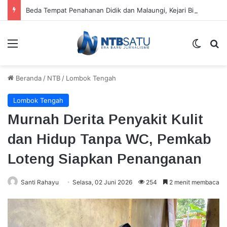
Beda Tempat Penahanan Didik dan Malaungi, Kejari Bima: Alasan Keamanan
Menu
Switch
Ca
Beranda
/
NTB
/
Lombok Tengah
Lombok Tengah
Murnah Derita Penyakit Kulit
dan Hidup Tanpa WC, Pemkab
Loteng Siapkan Penanganan
Santi Rahayu
Selasa, 02 Juni 2026
254
2 menit membaca