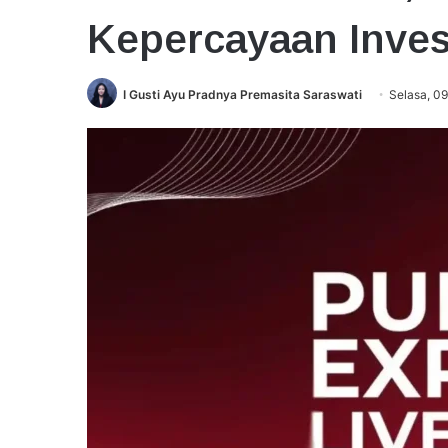
Kepercayaan Inves
I Gusti Ayu Pradnya Premasita Saraswati
Selasa, 09