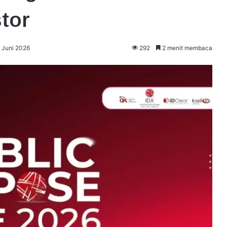
tor
 Juni 2026
292
2 menit membaca