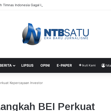
 Timnas Indonesia Gagal ke Piala Dunia 2026: Cape Verde Saja Bisa
 BERITA
LIPSUS
OPINI
E-PAPER
Ikuti Kami
Ma
erkuat Kepercayaan Investor
Langkah BEI Perkuat