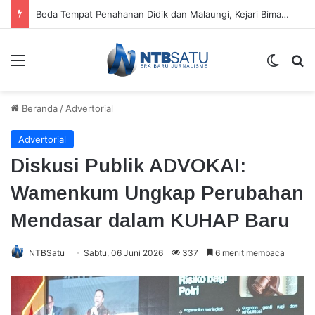
Sertifikasi HAKI Empat Motif Tenun Perkuat Identitas Khas Sumbawa Barat
Menu
Switch
Ca
Beranda
/
Advertorial
Advertorial
Diskusi Publik ADVOKAI:
Wamenkum Ungkap Perubahan
Mendasar dalam KUHAP Baru
NTBSatu
Sabtu, 06 Juni 2026
337
6 menit membaca