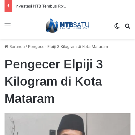
Investasi NTB Tembus Rp33,73 Triliun pada Semester I 2026, UMKM Jadi Pengungkit
Menu
Switch
Ca
Beranda
/
Pengecer Elpiji 3 Kilogram di Kota Mataram
Pengecer Elpiji 3
Kilogram di Kota
Mataram