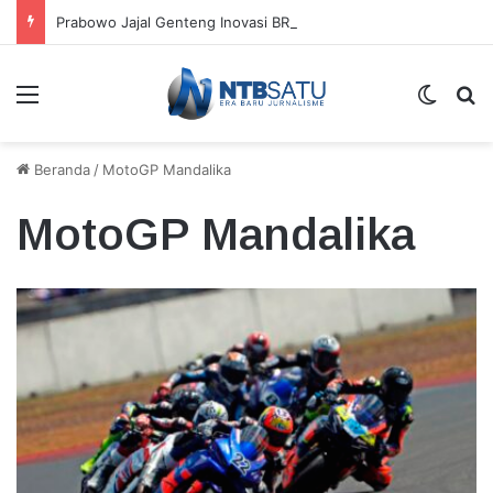
Prabowo Jajal Genteng Inovasi BRIN, Tahan Banting Meski Dilempar dan Diinjak
Menu
Switch
Ca
Beranda
/
MotoGP Mandalika
MotoGP Mandalika