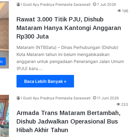
I Gusti Ayu Pradnya Premasita Saraswati
7 Juli 2026
196
Rawat 3.000 Titik PJU, Dishub
Mataram Hanya Kantongi Anggaran
Rp300 Juta
Mataram (NTBSatu) – Dinas Perhubungan (Dishub)
Kota Mataram tahun ini belum mengalokasikan
anggaran untuk pengadaan Penerangan Jalan Umum
am
(PJU) baru.…
Baca Lebih Banyak »
I Gusti Ayu Pradnya Premasita Saraswati
11 Juni 2026
233
Armada Trans Mataram Bertambah,
Dishub Jadwalkan Operasional Bus
Hibah Akhir Tahun