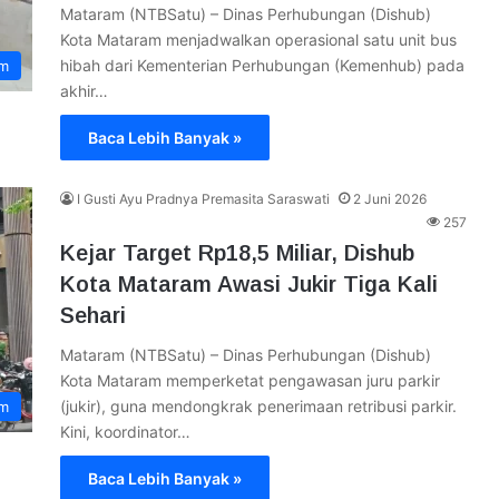
Mataram (NTBSatu) – Dinas Perhubungan (Dishub)
Kota Mataram menjadwalkan operasional satu unit bus
hibah dari Kementerian Perhubungan (Kemenhub) pada
am
akhir…
Baca Lebih Banyak »
I Gusti Ayu Pradnya Premasita Saraswati
2 Juni 2026
257
Kejar Target Rp18,5 Miliar, Dishub
Kota Mataram Awasi Jukir Tiga Kali
Sehari
Mataram (NTBSatu) – Dinas Perhubungan (Dishub)
Kota Mataram memperketat pengawasan juru parkir
(jukir), guna mendongkrak penerimaan retribusi parkir.
am
Kini, koordinator…
Baca Lebih Banyak »