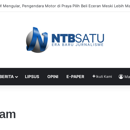
ravel di Praya Sebut Antrean BBM Tak Ganggu Operasional
 BERITA
LIPSUS
OPINI
E-PAPER
Ikuti Kami
Ma
ram