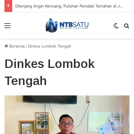
Kecamatan Sandubaya Sebar 171 Titik “Tempah Dedoro” Pangkas Sampah Organik
Menu
Switch
Ca
Beranda
/
Dinkes Lombok Tengah
Dinkes Lombok
Tengah