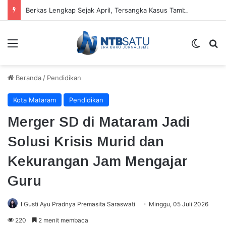
Berkas Lengkap Sejak April, Tersangka Kasus Tambang Emas Sekotong Belum Juga Diserahkan
Menu
Switch
Ca
Beranda
/
Pendidikan
Kota Mataram
Pendidikan
Merger SD di Mataram Jadi
Solusi Krisis Murid dan
Kekurangan Jam Mengajar
Guru
I Gusti Ayu Pradnya Premasita Saraswati
Minggu, 05 Juli 2026
220
2 menit membaca