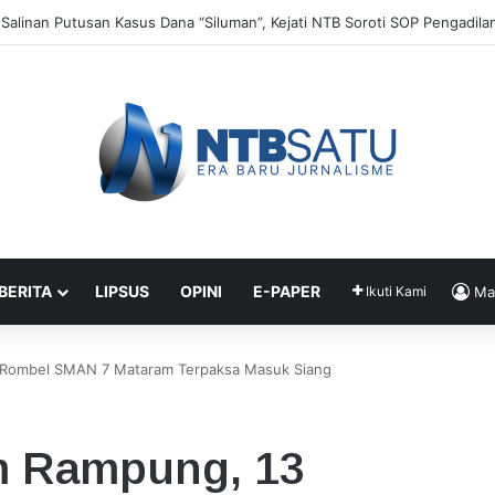
 Asal Lingsar Lombok Barat Meninggal Tersengat Setrum Ikan
 BERITA
LIPSUS
OPINI
E-PAPER
Ikuti Kami
Ma
 Rombel SMAN 7 Mataram Terpaksa Masuk Siang
m Rampung, 13