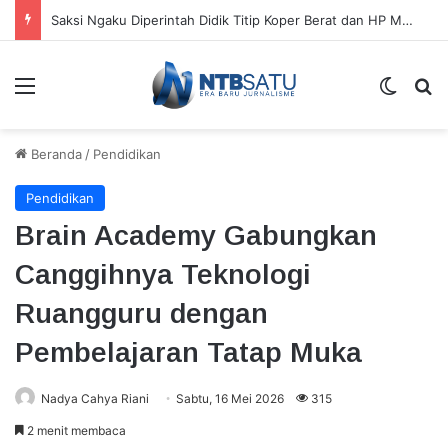
Saksi Ngaku Diperintah Didik Titip Koper Berat dan HP Mati ke Pegawai Bank
Menu
Switch
Ca
Beranda
/
Pendidikan
Pendidikan
Brain Academy Gabungkan
Canggihnya Teknologi
Ruangguru dengan
Pembelajaran Tatap Muka
Nadya Cahya Riani
Sabtu, 16 Mei 2026
315
2 menit membaca