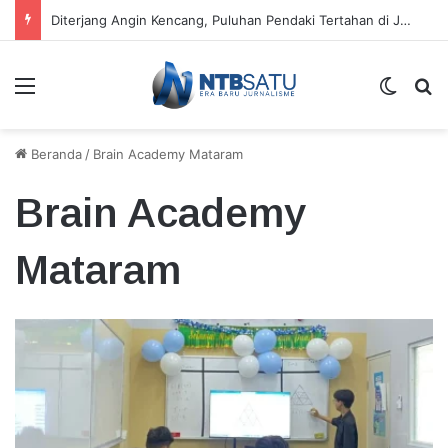
Kecamatan Sandubaya Sebar 171 Titik “Tempah Dedoro” Pangkas Sampah Organik
Menu
Switch
Ca
Beranda
/
Brain Academy Mataram
Brain Academy
Mataram