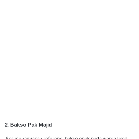
2. Bakso Pak Majid
Jika menanyakan referensi bakso enak pada warga lokal