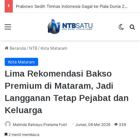
Prabowo Sedih Timnas Indonesia Gagal ke Piala Dunia 2026: Cape Verde Saja Bisa
Menu
Switch
Ca
Beranda
/
NTB
/
Kota Mataram
Kota Mataram
​Lima Rekomendasi Bakso
Premium di Mataram, Jadi
Langganan Tetap Pejabat dan
Keluarga
Malinda Ratnayu Pratama Futri
Jumat, 08 Mei 2026
339
2 menit membaca