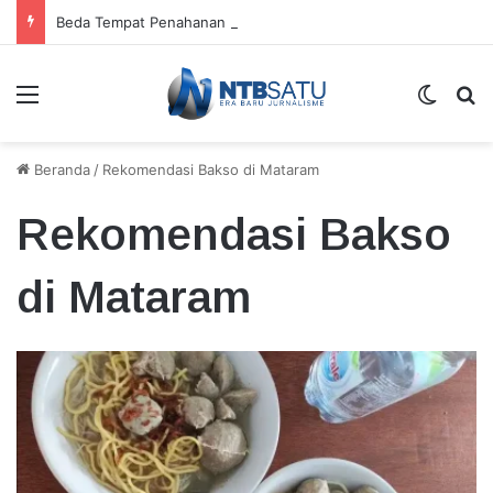
Beda Tempat Penahanan Didik dan Malaungi, Kejari Bima: Alasan Keamanan
Menu
Switch
Ca
Beranda
/
Rekomendasi Bakso di Mataram
Rekomendasi Bakso
di Mataram