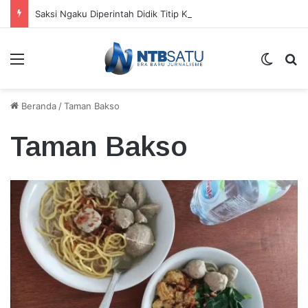
Saksi Ngaku Diperintah Didik Titip Koper Berat dan HP Mati ke Pegawai Bank
Menu
Switch
Ca
Beranda
/
Taman Bakso
Taman Bakso