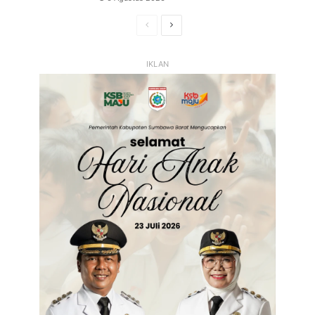
Halaman
Halaman
Sebelumnya
Selanjutnya
IKLAN