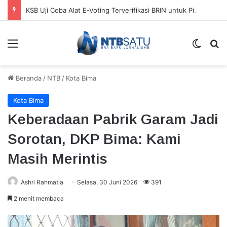
KSB Uji Coba Alat E-Voting Terverifikasi BRIN untuk Pilkades Serentak
Menu
Switch
Ca
Beranda
/
NTB
/
Kota Bima
Kota Bima
Keberadaan Pabrik Garam Jadi
Sorotan, DKP Bima: Kami
Masih Merintis
Ashri Rahmatia
Selasa, 30 Juni 2026
391
2 menit membaca