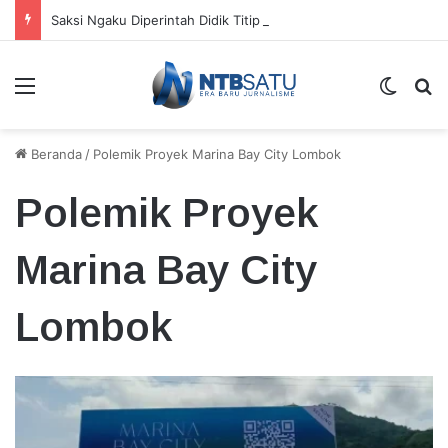
Saksi Ngaku Diperintah Didik Titip Koper Berat dan HP Mati ke Pegawai Bank
Menu
Switch
Ca
Beranda
/
Polemik Proyek Marina Bay City Lombok
Polemik Proyek
Marina Bay City
Lombok