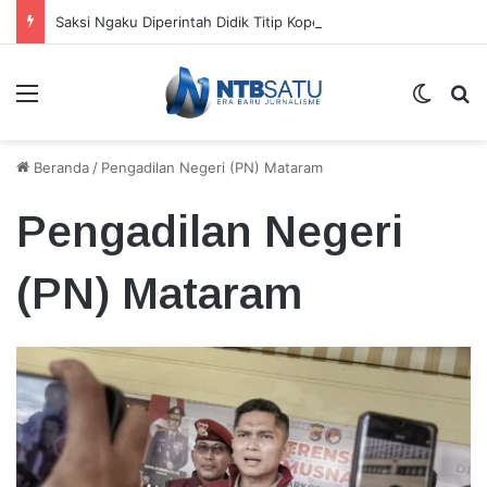
Saksi Ngaku Diperintah Didik Titip Koper Berat dan HP Mati ke Pegawai Bank
Menu
Switch
Ca
Beranda
/
Pengadilan Negeri (PN) Mataram
Pengadilan Negeri
(PN) Mataram