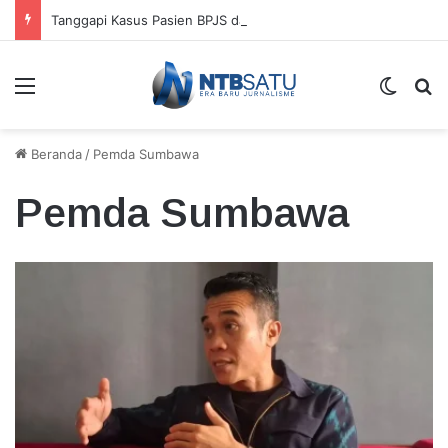
Tanggapi Kasus Pasien BPJS dan Perundungan Nakes, TGB Tekankan Pembenahan Total
Menu
Switch
Ca
Beranda
/
Pemda Sumbawa
Pemda Sumbawa