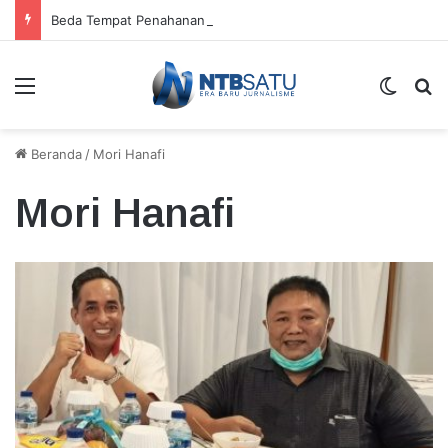
Beda Tempat Penahanan Didik dan Malaungi, Kejari Bima: Alasan Keamanan
Menu
Switch
Ca
Beranda
/
Mori Hanafi
Mori Hanafi