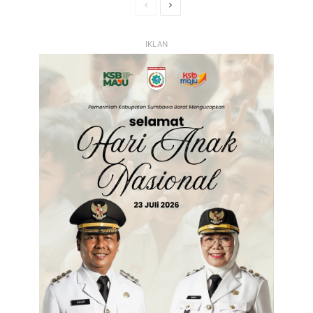
Halaman
Halaman
Sebelumnya
Selanjutnya
IKLAN