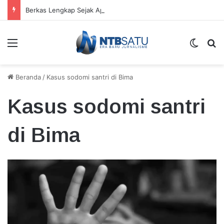
Berkas Lengkap Sejak April, Tersangka Kasus Tambang Emas Sekotong Belum Juga Diserahkan
Menu
Switch
Ca
Beranda
/
Kasus sodomi santri di Bima
Kasus sodomi santri
di Bima