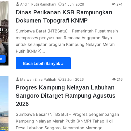
Andini Putri Ramdhani
24 Juni 2026
274
Dinas Perikanan KSB Rampungkan
Dokumen Topografi KNMP
Sumbawa Barat (NTBSatu) – Pemerintah Pusat masih
memproses penyusunan Rencana Anggaran Biaya
untuk kelanjutan program Kampung Nelayan Merah
Putih (KNMP)…
at
Baca Lebih Banyak »
Marwah Ernia Patihah
22 Juni 2026
216
Progres Kampung Nelayan Labuhan
Sangoro Ditarget Rampung Agustus
2026
Sumbawa Besar (NTBSatu) – Progres pengembangan
Kampung Nelayan Merah Putih (KNMP) Tahap II di
Desa Labuhan Sangoro, Kecamatan Maronge,