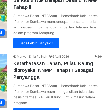
Berkas untuk Delapan Desa di KNMP
Tahap III
Sumbawa Besar (NTBSatu) – Pemerintah Kabupaten
(Pemkab) Sumbawa mempercepat persiapan berkas
administrasi untuk mendukung usulan delapan desa
al
dalam program Kampung…
Baca Lebih Banyak »
Marwah Ernia Patihah
6 April 2026
264
Keterbatasan Lahan, Pulau Kaung
diproyeksi KNMP Tahap III Sebagai
Penyangga
Sumbawa Besar (NTBSatu) – Pemerintah Kabupaten
(Pemkab) Sumbawa resmi mengusulkan tujuh desa
pesisir, termasuk Pulau Kaung, untuk masuk dalam
al
program…