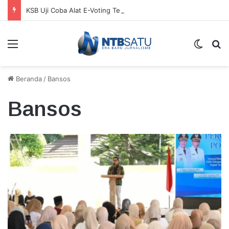
KSB Uji Coba Alat E-Voting Terverifikasi BRIN untuk Pilkades Serentak
Menu
Switch
Ca
Beranda
/
Bansos
Bansos