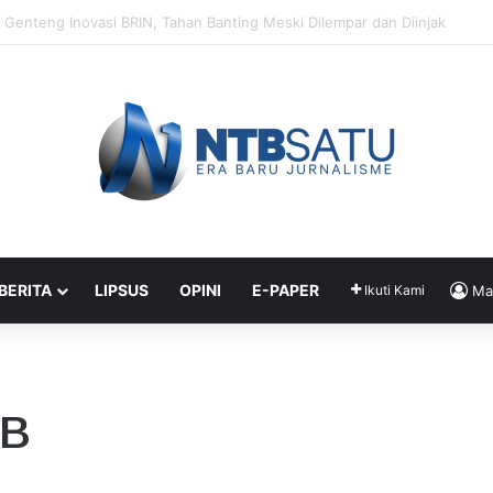
Segera Terapkan Manajemen Talenta, Pengisian Jabatan Tak Lagi Andal
 BERITA
LIPSUS
OPINI
E-PAPER
Ikuti Kami
Ma
TB