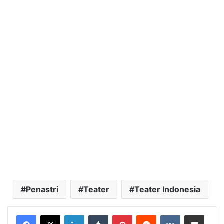
Penastri
Teater
Teater Indonesia
LinkedIn
Tumblr
Pinterest
Reddit
VKontakte
Bagikan Lewat Email