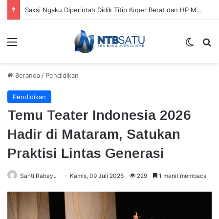
Saksi Ngaku Diperintah Didik Titip Koper Berat dan HP Mati ke Pegawai Bank
Menu
Switch
Ca
Beranda
/
Pendidikan
Pendidikan
Temu Teater Indonesia 2026
Hadir di Mataram, Satukan
Praktisi Lintas Generasi
Santi Rahayu
Kamis, 09 Juli 2026
229
1 menit membaca