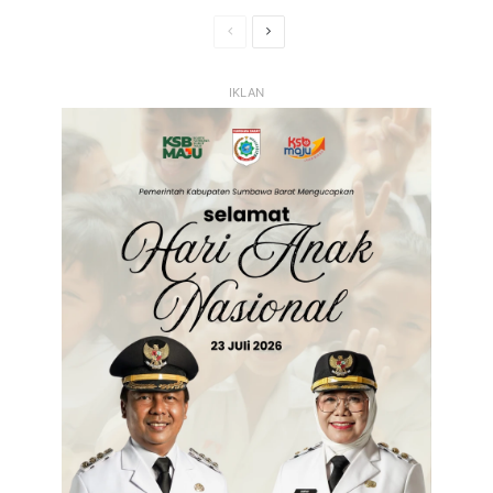
Halaman
Halaman
Sebelumnya
Selanjutnya
IKLAN