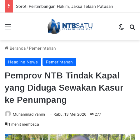
Soroti Pertimbangan Hakim, Jaksa Telaah Putusan Bebas Terdakwa Kasus Dana “Siluman”
Menu
Switch
Ca
Beranda
/
Pemerintahan
Headline News
Pemerintahan
Pemprov NTB Tindak Kapal
yang Diduga Sewakan Kasur
ke Penumpang
Muhammad Yamin
Rabu, 13 Mei 2026
277
1 menit membaca