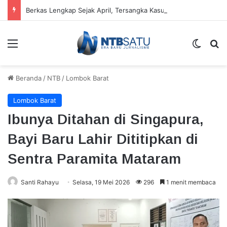
Berkas Lengkap Sejak April, Tersangka Kasus Tambang Emas Sekotong Belum Juga Diserahkan
Menu
Switch
Ca
Beranda
/
NTB
/
Lombok Barat
Lombok Barat
Ibunya Ditahan di Singapura,
Bayi Baru Lahir Dititipkan di
Sentra Paramita Mataram
Santi Rahayu
Selasa, 19 Mei 2026
296
1 menit membaca