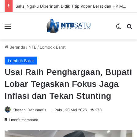
Saksi Ngaku Diperintah Didik Titip Koper Berat dan HP Mati ke Pegawai Bank
Menu
Switch
Ca
Beranda
/
NTB
/
Lombok Barat
Lombok Barat
Usai Raih Penghargaan, Bupati
Lobar Tegaskan Fokus Jaga
Inflasi dan Tekan Stunting
Khazani Darunnafis
Rabu, 20 Mei 2026
270
1 menit membaca