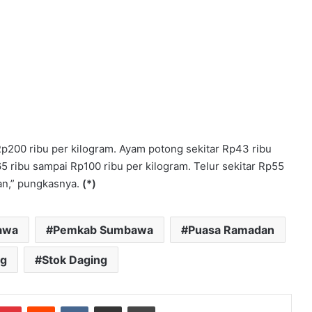
 Rp200 ribu per kilogram. Ayam potong sekitar Rp43 ribu
 ribu sampai Rp100 ribu per kilogram. Telur sekitar Rp55
kan,” pungkasnya.
(*)
awa
Pemkab Sumbawa
Puasa Ramadan
ng
Stok Daging
mblr
Pinterest
Reddit
VKontakte
Bagikan Lewat Email
Cetak