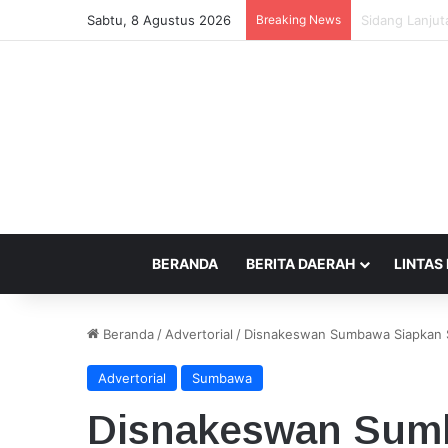
Sabtu, 8 Agustus 2026
Breaking News
Beda Tempat P
BERANDA
BERITA DAERAH
LINTAS
Beranda
/
Advertorial
/
Disnakeswan Sumbawa Siapkan 
Advertorial
Sumbawa
Disnakeswan Sumb