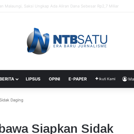
enahanan Didik dan Malaungi, Kejari Bima: Alasan Keamanan
 BERITA
LIPSUS
OPINI
E-PAPER
Ikuti Kami
Ma
Sidak Daging
awa Siapkan Sidak