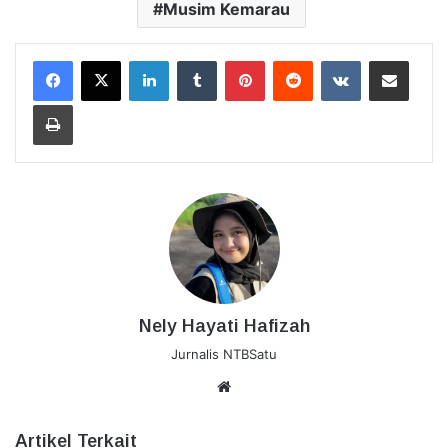
Musim Kemarau
LinkedIn
Tumblr
Pinterest
Reddit
VKontakte
Bagikan Lewat Email
Cetak
Nely Hayati Hafizah
Jurnalis NTBSatu
Website
Artikel Terkait