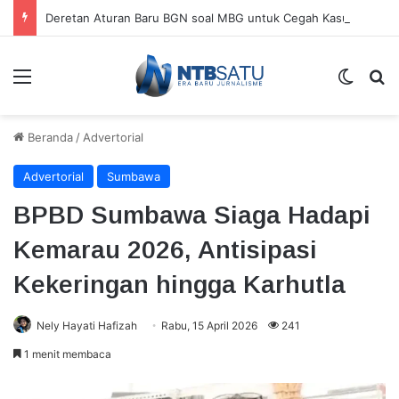
Deretan Aturan Baru BGN soal MBG untuk Cegah Kasus Keracunan
Menu
Switch
Ca
Beranda
/
Advertorial
Advertorial
Sumbawa
BPBD Sumbawa Siaga Hadapi
Kemarau 2026, Antisipasi
Kekeringan hingga Karhutla
Nely Hayati Hafizah
Rabu, 15 April 2026
241
1 menit membaca