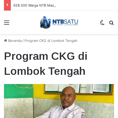
628.500 Warga NTB Masih Hidup di Bawah Garis Kemiskinan
Menu
Switch
Ca
Beranda
/
Program CKG di Lombok Tengah
Program CKG di
Lombok Tengah