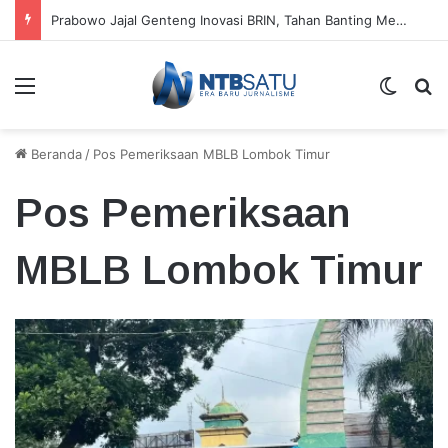
Prabowo Jajal Genteng Inovasi BRIN, Tahan Banting Meski Dilempar dan Diinjak
Menu
Switch
Ca
Beranda
/
Pos Pemeriksaan MBLB Lombok Timur
Pos Pemeriksaan
MBLB Lombok Timur