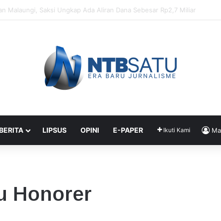
enahanan Didik dan Malaungi, Kejari Bima: Alasan Keamanan
 BERITA
LIPSUS
OPINI
E-PAPER
Ikuti Kami
Ma
u Honorer