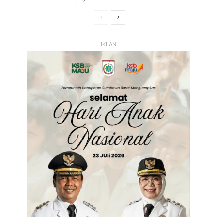
Halaman
Halaman
Sebelumnya
Selanjutnya
IKLAN