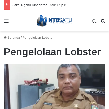
Saksi Ngaku Diperintah Didik Titip Koper Berat dan HP Mati ke Pegawai Bank
Menu
Switch
Ca
Beranda
/
Pengelolaan Lobster
Pengelolaan Lobster